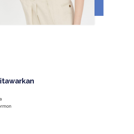
itawarkan
a
ormon